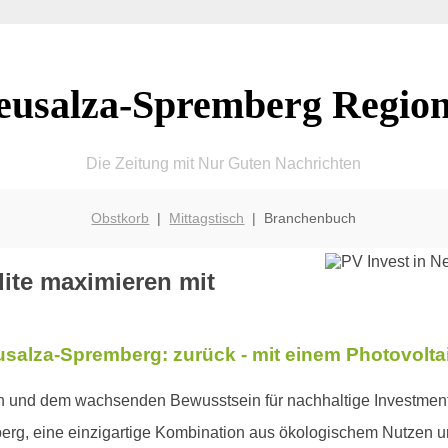
eusalza-Spremberg Region
Die Zeitung mit Nur Guten Nachrichten
Obstkorb
|
Mittagstisch
| Branchenbuch
ite maximieren mit
eusalza-Spremberg: zurück - mit einem Photovolta
en und dem wachsenden Bewusstsein für nachhaltige Investments
erg, eine einzigartige Kombination aus ökologischem Nutzen un