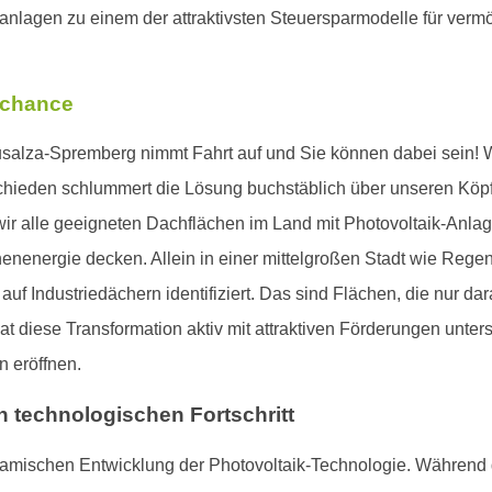
ranlagen zu einem der attraktivsten Steuersparmodelle für ve
tchance
lza-Spremberg nimmt Fahrt auf und Sie können dabei sein! Wäh
bschieden schlummert die Lösung buchstäblich über unseren Kö
 alle geeigneten Dachflächen im Land mit Photovoltaik-Anlage
nenergie decken. Allein in einer mittelgroßen Stadt wie Rege
f Industriedächern identifiziert. Das sind Flächen, die nur dar
at diese Transformation aktiv mit attraktiven Förderungen unters
n eröffnen.
h technologischen Fortschritt
namischen Entwicklung der Photovoltaik-Technologie. Während 