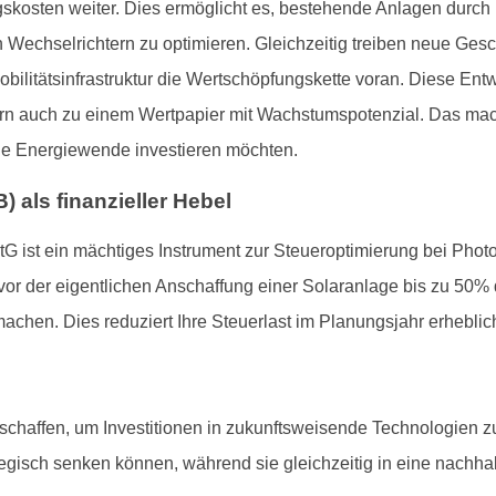
ungskosten weiter. Dies ermöglicht es, bestehende Anlagen dur
n Wechselrichtern zu optimieren. Gleichzeitig treiben neue Ges
ilitätsinfrastruktur die Wertschöpfungskette voran. Diese Ent
rn auch zu einem Wertpapier mit Wachstumspotenzial. Das macht
 die Energiewende investieren möchten.
) als finanzieller Hebel
G ist ein mächtiges Instrument zur Steueroptimierung bei Photo
or der eigentlichen Anschaffung einer Solaranlage bis zu 50% d
chen. Dies reduziert Ihre Steuerlast im Planungsjahr erheblich 
chaffen, um Investitionen in zukunftsweisende Technologien z
ategisch senken können, während sie gleichzeitig in eine nachha